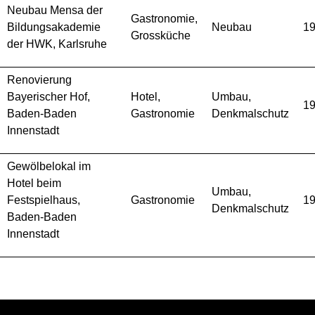
Neubau Mensa der
Gastronomie,
Bildungsakademie
Neubau
1
Grossküche
der HWK, Karlsruhe
Renovierung
Bayerischer Hof,
Hotel,
Umbau,
1
Baden-Baden
Gastronomie
Denkmalschutz
Innenstadt
Gewölbelokal im
Hotel beim
Umbau,
Festspielhaus,
Gastronomie
1
Denkmalschutz
Baden-Baden
Innenstadt