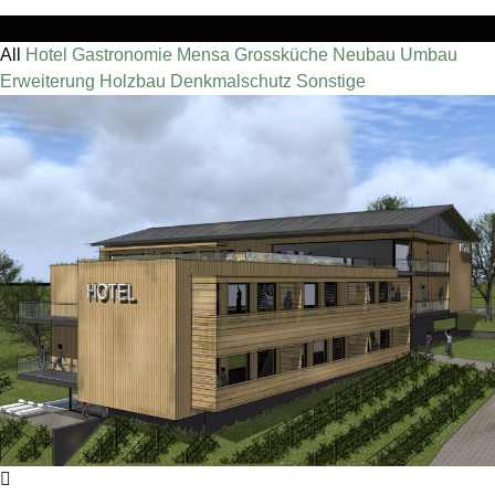
Filtered
All
Hotel
Gastronomie
Mensa
Grossküche
Neubau
Umbau
Erweiterung
Holzbau
Denkmalschutz
Sonstige