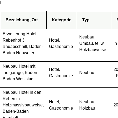
Bezeichung, Ort
Kategorie
Typ
Erweiterung Hotel
Neubau,
Rebenhof 3.
Hotel,
Umbau, teilw.
in
Bauabschnitt, Baden-
Gastronomie
Holzbauweise
Baden Neuweier
Neubau Hotel mit
Hotel,
20
Tiefgarage, Baden-
Neubau
Gastronomie
LP
Baden Weststadt
Neubau Hotel in den
Reben in
Hotel,
Neubau,
Holzmassivbauweise,
20
Gastronomie
Holzbau
Baden-Baden
Varnhalt