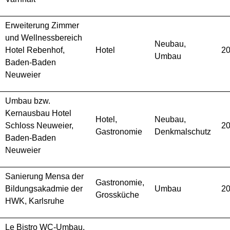
Erweiterung Zimmer
und Wellnessbereich
Neubau,
Hotel Rebenhof,
Hotel
2
Umbau
Baden-Baden
Neuweier
Umbau bzw.
Kernausbau Hotel
Hotel,
Neubau,
Schloss Neuweier,
2
Gastronomie
Denkmalschutz
Baden-Baden
Neuweier
Sanierung Mensa der
Gastronomie,
Bildungsakadmie der
Umbau
2
Grossküche
HWK, Karlsruhe
Le Bistro WC-Umbau,