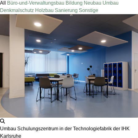
All
Büro-und-Verwaltungsbau
Bildung
Neubau
Umbau
Denkmalschutz
Holzbau
Sanierung
Sonstige
Umbau Schulungszentrum in der Technologiefabrik der IHK
Karlsruhe