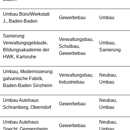
Umbau Büro/Werkstatt
Gewerbebau
Umbau
J., Baden-Baden
Sanierung
Verwaltungsbau,
Verwaltungsgebäude,
Umbau,
Schulbau,
Bildungsakademie der
Sanierung
Gewerbebau
HWK, Karlsruhe
Umbau, Modernisierung
Verwaltungsbau,
Neubau,
galvanische Fabrik,
Industriebau
Umbau
Baden-Baden Sinzheim
Umbau Autohaus
Neubau,
Gewerbebau
Schramberg, Oberndorf
Umbau
Umbau Autohaus
Neubau,
Gewerbebau
Specht, Germersheim
Umbau