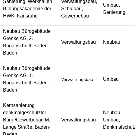
Sanierung, Werkhallen
Verwaltungsbau,
Umbau,
Bildungsakademie der
Schulbau,
Sanierung
HWK, Karlsruhe
Gewerbebau
Neubau Bürogebäude
Grenke AG, 2.
Verwaltungsbau
Neubau
Bauabschnitt, Baden-
Baden
Neubau Bürogebäude
Grenke AG, 1.
Verwaltungsbau
Umbau
Bauabschnitt, Baden-
Baden
Kernsanierung
denkmalgeschützter
Neubau,
Büro-/Gewerbebau M.,
Verwaltungsbau
Umbau,
Lange Straße, Baden-
Denkmalschut
Baden