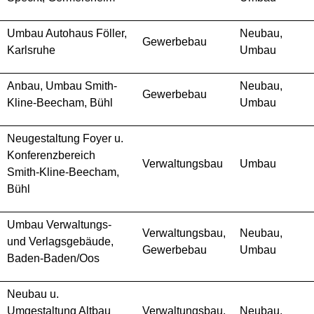
Umbau Autohaus Föller,
Neubau,
Gewerbebau
Karlsruhe
Umbau
Anbau, Umbau Smith-
Neubau,
Gewerbebau
Kline-Beecham, Bühl
Umbau
Neugestaltung Foyer u.
Konferenzbereich
Verwaltungsbau
Umbau
Smith-Kline-Beecham,
Bühl
Umbau Verwaltungs-
Verwaltungsbau,
Neubau,
und Verlagsgebäude,
Gewerbebau
Umbau
Baden-Baden/Oos
Neubau u.
Umgestaltung Altbau
Verwaltungsbau,
Neubau,